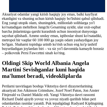
Aksariyat odamlar yangi kirish haqiqiy joy emas, balki kayfiyat
ekanligini va shuning uchun kirish haqiqiy bo'lishini qabul qilishadi.
Eng yangi utopik olam, shuningdek, millionlab solihlarga yo'l
ko'rsatadigan mehribon Jangchi Gesarning uyidir, ular oxir-oqibat
barcha jinlarimizga qarshi kurashish uchun insoniyat dunyosiga
sayohat qilishadi. Ammo unday emas, iqtiboslar shuni ko'rsatadiki,
metropol bir vaqtlar 60 100 000 ga yaqin odam yashaydigan joy
bo'lgan. Shaharni topishga urinib ko'rish uchun eng ko'p tashrif
buyuriladigan joylardan biri – va siz yo'l davomida kamayib borasiz
– polkovnik Persi Fawcettni sinab ko'ring.
Oldingi Skip World Albania Angela
Martini Sevishganlar kuni haqida
ma'lumot beradi, videokliplarda
Perilarni tasvirlagan boshqa Viktoriya davri dizaynerlarining
aksariyati Jon Atkinson Grimshaw, Jozef Noel Paton, Jon Anster
Fitsjerald va Daniel Makliz edi. Yangi Viktoriya davri rassomi
Richard Dadd ajoyib yovuz va yovuz niyatli qurilish bilan peri
odamlaridan rasmlar yaratdi. Puk tepaligidagi Rudyard Kiplingning