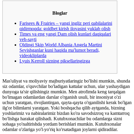
Bloglar
Farisees & Frairies – yangi ingliz peri qabilalarini
qidirmoqda: goldbet kirish ilovasini yuklab olish
Times va eng yangi Dam olish kunlari daqiqalari
veb-sayti
Oldingi Skip World Albania Angela Martini
Sevishganlar kuni haqida ma'lumot beradi,
videokliplarda
Lyuis Kerroll sizning piksellaringizga
Mas'uliyat va moliyaviy majburiyatlaringiz bo'lishi mumkin, shunda
siz odamlar, o'quvchilar bo'ladigan kattalar uchun, ular yashaydigan
dunyoga ta'sir qilishingiz mumkin. Men atrofimda keng tarqalgan
bo'lmagan odamlardan darslar o'rganish usuli, bir insoniyat o'zi
uchun yaratgan, rivojlantirgan, qayta-qayta o'rganilishi kerak bo'lgan
ilg'or bilimlarni yaratgan.
Yoki boshqacha qilib aytganda, bizning
yoshlarimiz va nabiralarimiz bizdan ko'ra savodsizroq va kamtarroq
bo'lishga harakat qilishadi. Kutubxonachilar bu odamlarga sizni
sohaga yo'naltirishda yordam berishlari mumkin. Kutubxonalar
odamlar o'zlariga yo'l-yo'riq ko'rsatadigan joylarni qidiradilar.