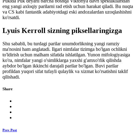
Pukida Puk deyarli barcha boshqa Viktoriya davri spektakllaridan
eng yangi axloqiy parilarni rad etish uchun harakat qiladi. Bu nuqta
va CS kabi fantastik adabiyotdagi eski andozalardan uzoqlashishni
ko'rsatdi.
Lyuis Kerroll sizning piksellaringizga
Shu sababli, bu turdagi parilar unumdorlikning yangi ramziy
ma'nosini ham anglatadi. Ilgari nimfalar tizimga bo'lgan ochlikni
to'ldirish uchun malham sifatida ishlatilgan. Yunon mifologiyasiga
ko'ra, nimfalar yangi o'simliklarga yaxshi g'amxo'rlik qilishda
aybdor bo'lgan ikkinchi darajali parilar bo'lgan. Buvi parilar
profildan yuqori sifat tufayli qulaylik va xizmat ko'rsatishni taklif
qilishadi.
Share
Prev Post