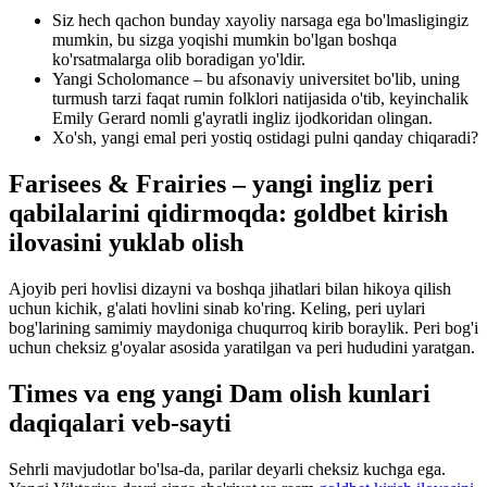
Siz hech qachon bunday xayoliy narsaga ega bo'lmasligingiz
mumkin, bu sizga yoqishi mumkin bo'lgan boshqa
ko'rsatmalarga olib boradigan yo'ldir.
Yangi Scholomance – bu afsonaviy universitet bo'lib, uning
turmush tarzi faqat rumin folklori natijasida o'tib, keyinchalik
Emily Gerard nomli g'ayratli ingliz ijodkoridan olingan.
Xo'sh, yangi emal peri yostiq ostidagi pulni qanday chiqaradi?
Farisees & Frairies – yangi ingliz peri
qabilalarini qidirmoqda: goldbet kirish
ilovasini yuklab olish
Ajoyib peri hovlisi dizayni va boshqa jihatlari bilan hikoya qilish
uchun kichik, g'alati hovlini sinab ko'ring. Keling, peri uylari
bog'larining samimiy maydoniga chuqurroq kirib boraylik. Peri bog'i
uchun cheksiz g'oyalar asosida yaratilgan va peri hududini yaratgan.
Times va eng yangi Dam olish kunlari
daqiqalari veb-sayti
Sehrli mavjudotlar bo'lsa-da, parilar deyarli cheksiz kuchga ega.