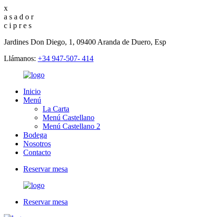
x
a
s
a
d
o
r
c
i
p
r
e
s
Jardines Don Diego, 1, 09400 Aranda de Duero, Esp
Llámanos:
+34 947-507- 414
Inicio
Menú
La Carta
Menú Castellano
Menú Castellano 2
Bodega
Nosotros
Contacto
Reservar mesa
Reservar mesa