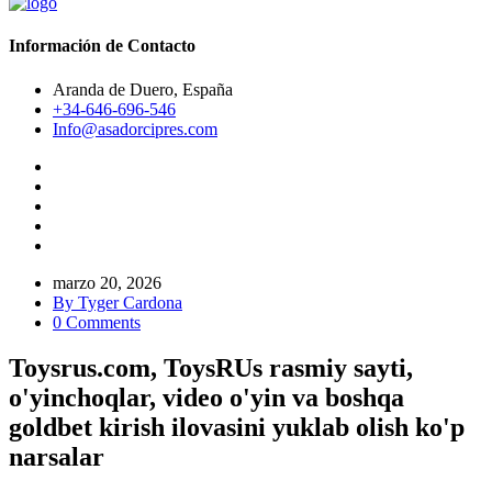
Información de Contacto
Aranda de Duero, España
+34-646-696-546
Info@asadorcipres.com
marzo 20, 2026
By Tyger Cardona
0 Comments
Toysrus.com, ToysRUs rasmiy sayti,
o'yinchoqlar, video o'yin va boshqa
goldbet kirish ilovasini yuklab olish ko'p
narsalar