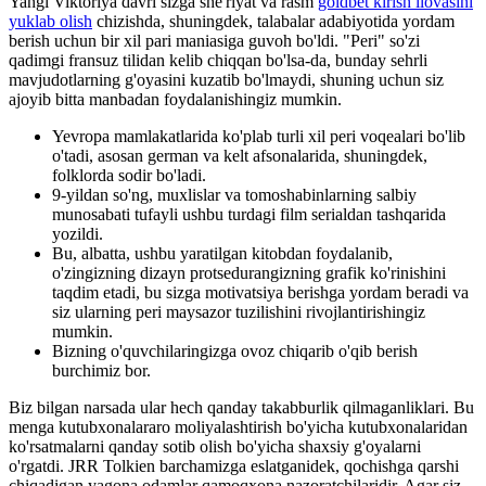
Yangi Viktoriya davri sizga she'riyat va rasm
goldbet kirish ilovasini
yuklab olish
chizishda, shuningdek, talabalar adabiyotida yordam
berish uchun bir xil pari maniasiga guvoh bo'ldi. "Peri" so'zi
qadimgi fransuz tilidan kelib chiqqan bo'lsa-da, bunday sehrli
mavjudotlarning g'oyasini kuzatib bo'lmaydi, shuning uchun siz
ajoyib bitta manbadan foydalanishingiz mumkin.
Yevropa mamlakatlarida ko'plab turli xil peri voqealari bo'lib
o'tadi, asosan german va kelt afsonalarida, shuningdek,
folklorda sodir bo'ladi.
9-yildan so'ng, muxlislar va tomoshabinlarning salbiy
munosabati tufayli ushbu turdagi film serialdan tashqarida
yozildi.
Bu, albatta, ushbu yaratilgan kitobdan foydalanib,
o'zingizning dizayn protsedurangizning grafik ko'rinishini
taqdim etadi, bu sizga motivatsiya berishga yordam beradi va
siz ularning peri maysazor tuzilishini rivojlantirishingiz
mumkin.
Bizning o'quvchilaringizga ovoz chiqarib o'qib berish
burchimiz bor.
Biz bilgan narsada ular hech qanday takabburlik qilmaganliklari. Bu
menga kutubxonalararo moliyalashtirish bo'yicha kutubxonalaridan
ko'rsatmalarni qanday sotib olish bo'yicha shaxsiy g'oyalarni
o'rgatdi. JRR Tolkien barchamizga eslatganidek, qochishga qarshi
chiqadigan yagona odamlar qamoqxona nazoratchilaridir. Agar siz