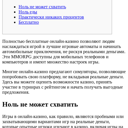
Ноль не может схватить
Ноль еды
Практически никаких процентов
Бесплатно
Полностью бесплатные онлайн-казино позволяют людям
наслаждаться игрой в лучшие игровые автоматы и начинать
автомобильные приключения, не рискуя реальными деньгами.
Эти MMORPG доступны для мобильных телефонов и
компьютеров и имеют множество настроек игры.
Многие онлайн-казино предлагают симуляторы, позволяющие
попробовать свою платформу, не вкладывая реальные деньги.
Здесь вы можете оценить возможности казино, принять
участие в турнирах с рейтингом и начать получать выгодные
предложения.
Ноль не может схватить
Игры в онлайн-казино, как правило, являются пробными или
захватывающими вариантами игр на реальные деньги,
которые опытные игроки изучают в казино, включая игры на