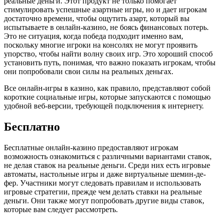
реальные деньги. Этот продукт не только помогает
стимулировать успешные азартные игры, но и дает игрокам
достаточно времени, чтобы ощутить азарт, который вы
испытываете в онлайн-казино, не боясь финансовых потерь.
Это не ситуация, когда победа подходит именно вам,
поскольку многие игроки на консолях не могут проявить
упорство, чтобы найти волну своих игр. Это хороший способ
установить путь, понимая, что важно показать игрокам, чтобы
они попробовали свои силы на реальных деньгах.
Все онлайн-игры в казино, как правило, представляют собой
короткие социальные игры, которые запускаются с помощью
удобной веб-версии, требующей подключения к интернету.
Бесплатно
Бесплатные онлайн-казино предоставляют игрокам
возможность ознакомиться с различными вариантами ставок,
не делая ставок на реальные деньги. Среди них есть игровые
автоматы, настольные игры и даже виртуальные шемин-де-
фер. Участники могут следовать правилам и использовать
игровые стратегии, прежде чем делать ставки на реальные
деньги. Они также могут попробовать другие виды ставок,
которые вам следует рассмотреть.