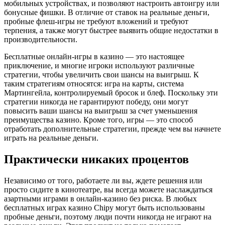
мобильных устройствах, и позволяют настроить автоигру или
бонусные фишки. В отличие от ставок на реальные деньги,
пробные флеш-игры не требуют вложений и требуют
терпения, а также могут быстрее выявить общие недостатки в
производительности.
Бесплатные онлайн-игры в казино — это настоящее
приключение, и многие игроки используют различные
стратегии, чтобы увеличить свои шансы на выигрыш. К
таким стратегиям относятся: игра на карты, система
Мартингейла, контролируемый бросок и блеф. Поскольку эти
стратегии никогда не гарантируют победу, они могут
повысить ваши шансы на выигрыш за счет уменьшения
преимущества казино. Кроме того, игры — это способ
отработать дополнительные стратегии, прежде чем вы начнете
играть на реальные деньги.
Практически никаких процентов
Независимо от того, работаете ли вы, ждете решения или
просто сидите в кинотеатре, вы всегда можете наслаждаться
азартными играми в онлайн-казино без риска. В любых
бесплатных играх казино Chipy могут быть использованы
пробные деньги, поэтому люди почти никогда не играют на