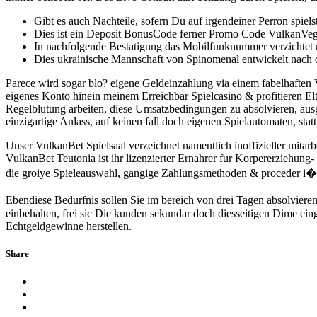
Gibt es auch Nachteile, sofern Du auf irgendeiner Perron spiels
Dies ist ein Deposit BonusCode ferner Promo Code VulkanVe
In nachfolgende Bestatigung das Mobilfunknummer verzichtet ma
Dies ukrainische Mannschaft von Spinomenal entwickelt nach 
Parece wird sogar blo? eigene Geldeinzahlung via einem fabelhaften 
eigenes Konto hinein meinem Erreichbar Spielcasino & profitieren Elt
Regelblutung arbeiten, diese Umsatzbedingungen zu absolvieren, au
einzigartige Anlass, auf keinen fall doch eigenen Spielautomaten, sta
Unser VulkanBet Spielsaal verzeichnet namentlich inoffizieller mita
VulkanBet Teutonia ist ihr lizenzierter Ernahrer fur Korpererziehung
die groiye Spieleauswahl, gangige Zahlungsmethoden & proceder i
Ebendiese Bedurfnis sollen Sie im bereich von drei Tagen absolvier
einbehalten, frei sic Die kunden sekundar doch diesseitigen Dime ein
Echtgeldgewinne herstellen.
Share