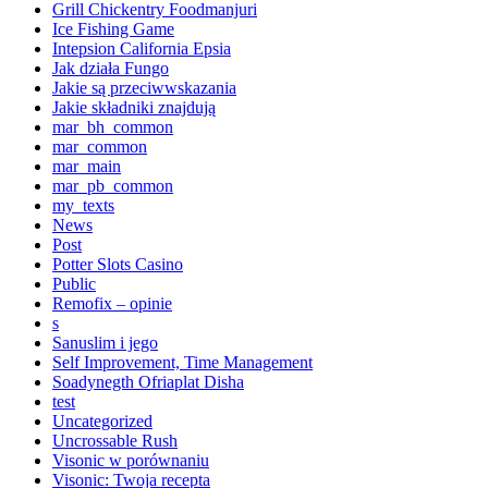
Grill Chickentry Foodmanjuri
Ice Fishing Game
Intepsion California Epsia
Jak działa Fungo
Jakie są przeciwwskazania
Jakie składniki znajdują
mar_bh_common
mar_common
mar_main
mar_pb_common
my_texts
News
Post
Potter Slots Casino
Public
Remofix – opinie
s
Sanuslim i jego
Self Improvement, Time Management
Soadynegth Ofriaplat Disha
test
Uncategorized
Uncrossable Rush
Visonic w porównaniu
Visonic: Twoja recepta