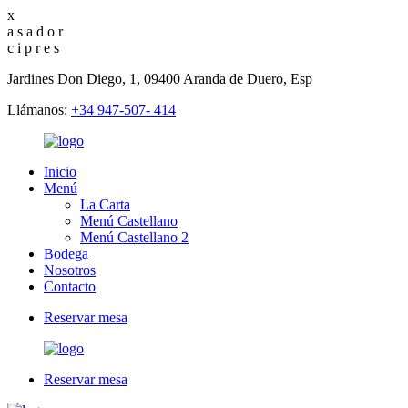
x
a
s
a
d
o
r
c
i
p
r
e
s
Jardines Don Diego, 1, 09400 Aranda de Duero, Esp
Llámanos:
+34 947-507- 414
Inicio
Menú
La Carta
Menú Castellano
Menú Castellano 2
Bodega
Nosotros
Contacto
Reservar mesa
Reservar mesa