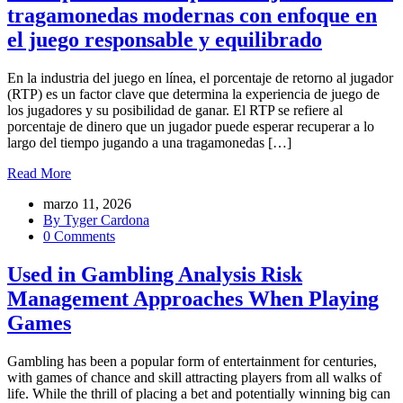
tragamonedas modernas con enfoque en
el juego responsable y equilibrado
En la industria del juego en línea, el porcentaje de retorno al jugador
(RTP) es un factor clave que determina la experiencia de juego de
los jugadores y su posibilidad de ganar. El RTP se refiere al
porcentaje de dinero que un jugador puede esperar recuperar a lo
largo del tiempo jugando a una tragamonedas […]
Read More
marzo 11, 2026
By Tyger Cardona
0 Comments
Used in Gambling Analysis Risk
Management Approaches When Playing
Games
Gambling has been a popular form of entertainment for centuries,
with games of chance and skill attracting players from all walks of
life. While the thrill of placing a bet and potentially winning big can