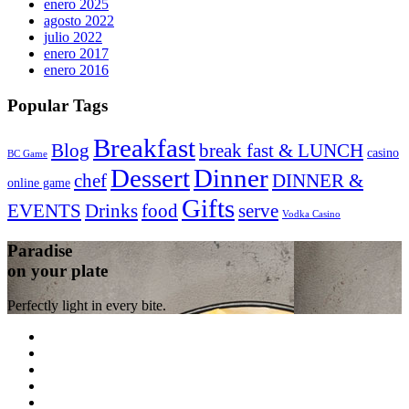
enero 2025
agosto 2022
julio 2022
enero 2017
enero 2016
Popular Tags
Breakfast
Blog
break fast & LUNCH
casino
BC Game
Dessert
Dinner
chef
DINNER &
online game
Gifts
EVENTS
Drinks
food
serve
Vodka Casino
Paradise
on your plate
Perfectly light in every bite.