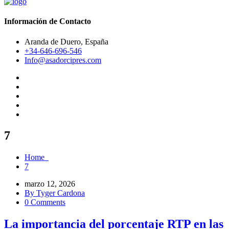
Información de Contacto
Aranda de Duero, España
+34-646-696-546
Info@asadorcipres.com
7
Home
7
marzo 12, 2026
By Tyger Cardona
0 Comments
La importancia del porcentaje RTP en las